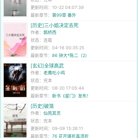
更新时间：10-22 04:07:39
最新章节：
第99章 番外
[历史]三小姐决定去死
作者：
鹊桥西
状态：连载
更新时间：04-16 00:35:25
最新章节：
86 钟大*陈二（2）
[玄幻]全球高武
作者：
老鹰吃小鸡
状态：完本
更新时间：08-20 17:05:44
最新章节：
新书《星门》发布！
[历史]破笼
作者：
仙苑其灵
状态：完本
更新时间：09-09 15:26:11
最新章节：
76 花开堪折直须折