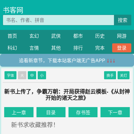
书客网
搜索
首页
玄幻
武侠
都市
历史
网游
科幻
言情
其他
排行
完本
登录
追看新章节，下载本站客户端无广告APP
↓↓↓
字体
大
中
小
换手
关灯
新书上传了，争霸万朝：开局获得赵云模板-《从封神
开始的诸天之旅》
上一章
目录
存书签
下一章
新书求收藏推荐！