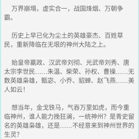
万界崩塌，虚实合一，战国烽烟、万朝争
霸。
历史上早已化为尘土的英雄豪杰、百姓草
民，重新降临在无垠的神州大陆之上。
始皇帝嬴政、汉武帝刘彻、光武帝刘秀、唐
太宗李世民……朱温、柴荣、孙权、曹操……无
数英雄枭雄，甄宓、小乔、貂蝉、赵飞燕……美
人如云！
想当年，金戈铁马，气吞万里如虎，而今重
临神州，谁人能力挽狂澜，一统神州？是青史留
名的英雄枭雄，还是……不经意来到神州世界的
生灵？