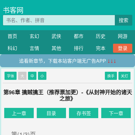
书客网
搜索
首页
玄幻
武侠
都市
历史
网游
科幻
言情
其他
排行
完本
登录
追看新章节，下载本站客户端无广告APP
↓↓↓
字体
大
中
小
换手
关灯
第96章 擒贼擒王（推荐票加更）-《从封神开始的诸天
之旅》
上一章
目录
存书签
下一章
第(1/3)页