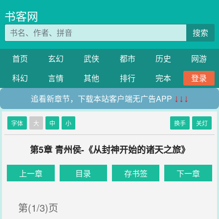
书客网
搜索
首页
玄幻
武侠
都市
历史
网游
科幻
言情
其他
排行
完本
登录
追看新章节，下载本站客户端无广告APP
↓↓↓
字体
大
中
小
换手
关灯
第5章 青州侯-《从封神开始的诸天之旅》
上一章
目录
存书签
下一章
第(1/3)页