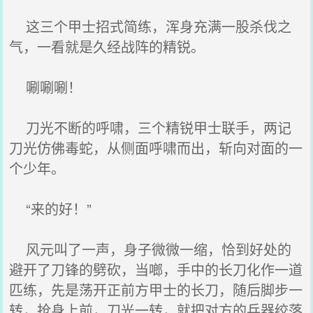
这三个甲士招式简练，浑身充满一股杀伐之
气，一看就是久经战阵的精锐。
唰唰唰！
刀光不断的呼啸，三个精锐甲士联手，两记
刀光仿佛毒蛇，从侧面呼啸而出，斩向对面的一
个少年。
“来的好！”
风元叫了一声，身子微微一缩，恰到好处的
避开了刀锋的劈砍，当啷，手中的长刀化作一道
匹练，先是荡开正前方甲士的长刀，随后脚步一
转，抢身上前，刀光一转，就把对方的兵器绞落