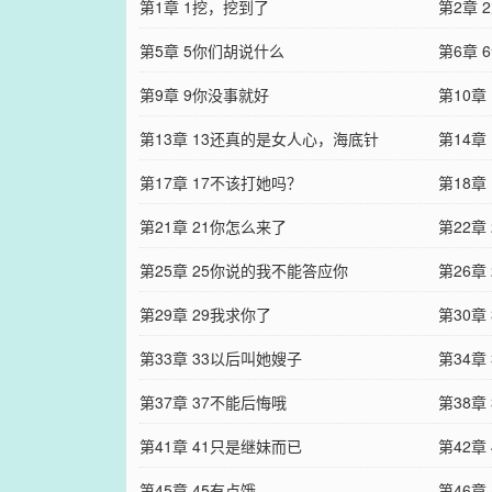
第1章 1挖，挖到了
第2章 
第5章 5你们胡说什么
第6章 
第9章 9你没事就好
第10章
第13章 13还真的是女人心，海底针
第14章
第17章 17不该打她吗？
第18章
第21章 21你怎么来了
第22章
第25章 25你说的我不能答应你
第26章
第29章 29我求你了
第30章
第33章 33以后叫她嫂子
第34章
第37章 37不能后悔哦
第38章
第41章 41只是继妹而已
第42章
第45章 45有点饿
第46章