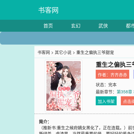
书客网
首页
玄幻
武侠
都
书客网
>
其它小说
> 重生之偏执三爷甜宠
重生之偏执三
作者：
齐齐赤赤
状态：完本
最新章节：
第358章
加入书架
点击
简介：
（推新书:重生之候府嫡女黑化了，正在连载。）
撕绿茶，虐渣男，当然最重要的是，要好好的爱身