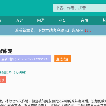
市
历史
网游
科幻
言情
追看新章节，下载本站客户端无广告APP
↓↓↓
爷甜宠
更新时间：2025-09-21 23:23:10
直达底部
 359脱险（大结局）
阅读
前世，林七七作天作地，但是被前男友和同父异母的妹妹害死后，没想到欧
边这个有点高冷，有点霸道的男人。宣城的人都知道，三爷对于林七七那是