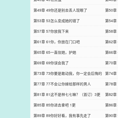
第49章 49你还是别去丢人现眼了
第50章
第53章 53怎么变成她的错了
第54章
第57章 57你放我下来
第58章
第61章 61你，你放在门口吧
第62章
第65章 65一直信她，护她
第66
第69章 69你误会我了
理？
第70章
第73章 73你要是敢动我，你一定会后悔的
第74章
第77章 77不会让你嫁给那样的男人
第78章
第81章 81这不是林七七嘛？（首订）3更
第82
第85章 85你进去拿吧 1更
第86章
第89章 89你好好看，我有事先走了
第90章