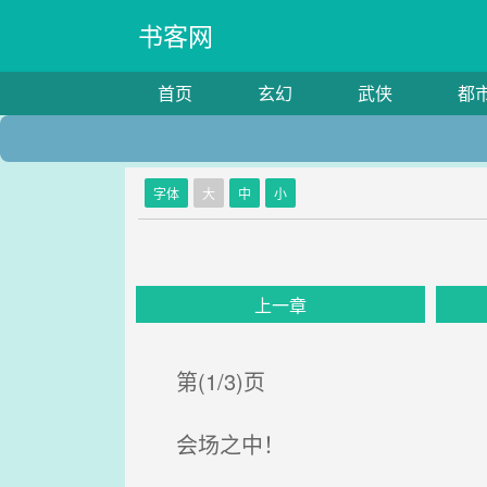
书客网
首页
玄幻
武侠
都
字体
大
中
小
上一章
第(1/3)页
会场之中！