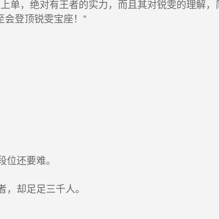
上单，绝对有王者的实力，而且其对锐雯的理解，
至会登顶锐雯宝座！”
段位还要难。
者，却足足三千人。