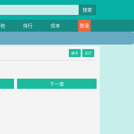
搜索
其他
排行
完本
登录
换手
关灯
下一章