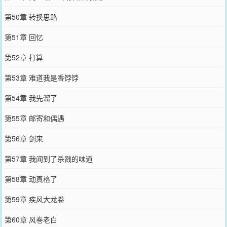
第50章 转换思路
第51章 回忆
第52章 打算
第53章 难道我是香饽饽
第54章 我先溜了
第55章 邮寄和偶遇
第56章 剑来
第57章 我闻到了杀戮的味道
第58章 动真格了
第59章 疾风大龙卷
第60章 风卷老白