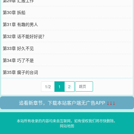
第29章 汇报工作
第30章 拆船
第31章 有趣的男人
第32章 话不能好好说？
第33章 好久不见
第34章 巧了不是
第35章 瘸子的台词
1/2
1
2
追看新章节，下载本站客户端无广告APP
↓↓↓
本站所有收录的内容均来自互联网，如有侵权我们将尽快删除。
网站地图